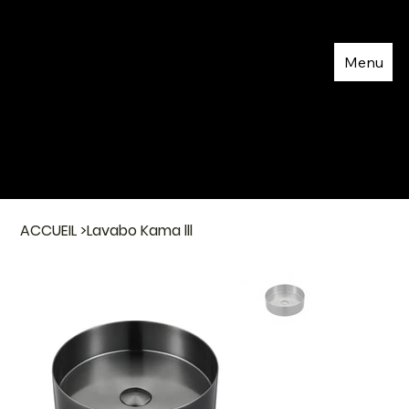
Menu
ACCUEIL
>
Lavabo Kama lll