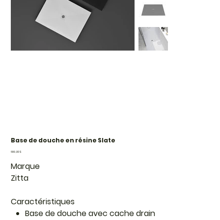
Base de douche en résine Slate
Prix
689,00 $
Marque
Zitta
Caractéristiques
Base de douche avec cache drain