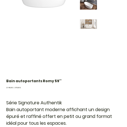
Bain autoportants Romy 59''
Prix
Prix
2 348,00 $
2 170,00 $
d’origine
promotionnel
Série Signature Authentik
Bain autoportant moderne affichant un design
épuré et raffiné offert en petit ou grand format
idéal pour tous les espaces.